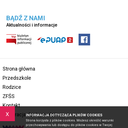
BĄDŹ Z NAMI
Aktualności i informacje
Strona główna
Przedszkole
Rodzice
ZFŚS
Kontakt
x
Deklaracja dostępności
INFORMACJA DOTYCZĄCA PLIKÓW COOKIES
Strona korzysta z plików cookies. Możesz określić warunki
przechowywania lub dostępu do plików cookies w Twojej