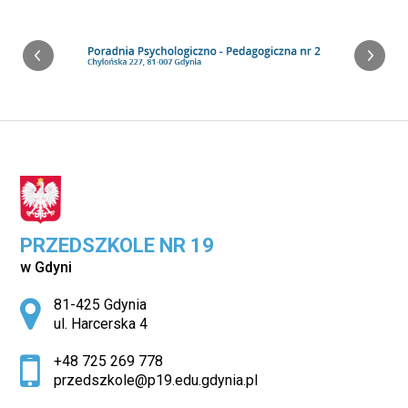
PRZEDSZKOLE NR 19
w Gdyni
Adres pocztowy:
81-425 Gdynia
ul. Harcerska 4
+48 725 269 778
przedszkole@p19.edu.gdynia.pl