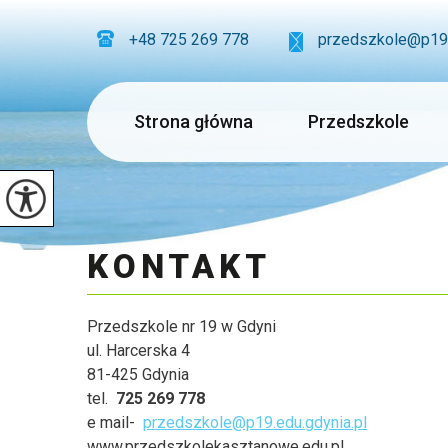
+48 725 269 778
przedszkole@p19.
Strona główna
Przedszkole
KONTAKT
Przedszkole nr 19 w Gdyni
ul. Harcerska 4
81-425 Gdynia
tel.
725 269 778
e mail-
przedszkole@p19.edu.gdynia.pl
www.przedszkolekasztanowe.edu.pl