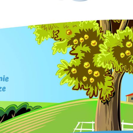
nie
ze