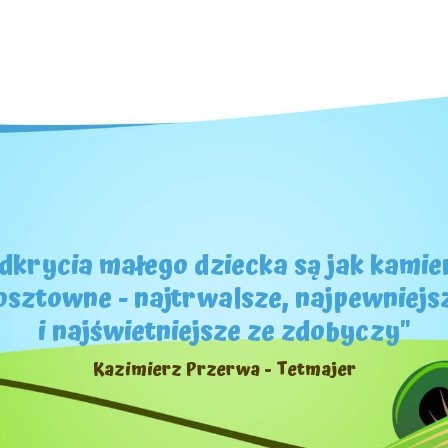
dkrycia małego dziecka są jak kamie
osztowne - najtrwalsze, najpewniejs
i najświetniejsze ze zdobyczy"
Kazimierz Przerwa - Tetmajer