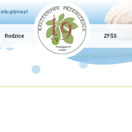
edu.gdynia.pl
Rodzice
ZFŚS