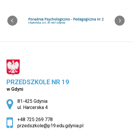
PRZEDSZKOLE NR 19
w Gdyni
Adres pocztowy:
81-425 Gdynia
ul. Harcerska 4
+48 725 269 778
przedszkole@p19.edu.gdynia.pl