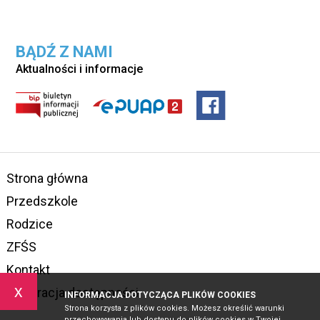
BĄDŹ Z NAMI
Aktualności i informacje
Strona główna
Przedszkole
Rodzice
ZFŚS
Kontakt
x
Deklaracja dostępności
INFORMACJA DOTYCZĄCA PLIKÓW COOKIES
Strona korzysta z plików cookies. Możesz określić warunki
przechowywania lub dostępu do plików cookies w Twojej